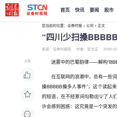
首页
快讯
要闻
股市
您当前的位置：
证券时报
>
公司
>
正文
“四川少扫搡BBBB
来源：证券时报网
作者：彭文正
2026-02
迷雾中的巴蜀韵律——解构“BB
点赞
在互联网的浪潮中，总有一些词
搡BBBBB搡多人事件”，这个读
的短语，在不经意间勾勒出💡了人
许会感到困惑：这究竟是一个突发的