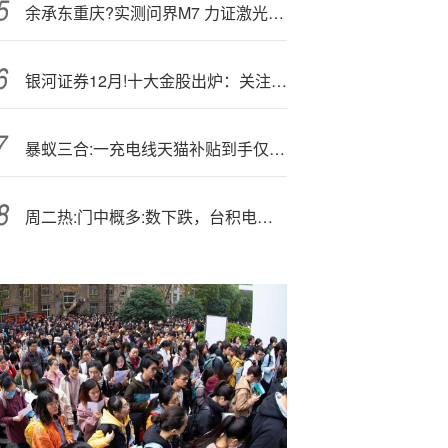
余承东重庆?实测问界M7 力证激光雷达价值
银河证券12月!十大金股出炉：关注“反内卷”等四大主线
暴蚁三合:一充电线天猫补贴到手仅3.!01元
周二热:门中概多:数下跌，台积电涨3.70%，百度跌8.09%