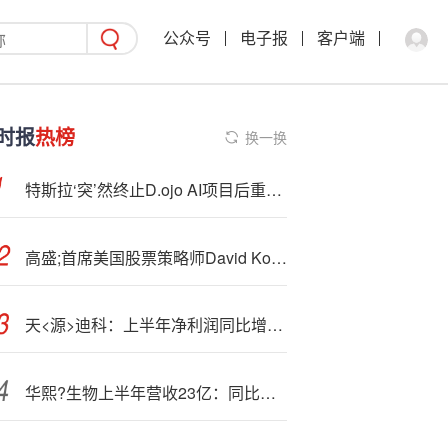
公众号
电子报
客户端
时报
热榜
换一换
特斯拉‘突’然终止D.ojo AI项目后重组工程师团队
高盛;首席美国股票策略师David Kostin将于年内退休
天<源>迪科：上半年净利润同比增长13.97%
华熙?生物上半年营收23亿：同比降20% 扣非后净利1.7亿下降45%