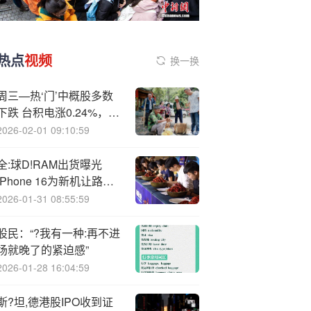
热点
视频
换一换
周三—热‘门’中概股多数
下跌 台积电涨0.24%，理
想汽车跌8.32%
2026-02-01 09:10:59
全:球D!RAM出货曝光
iPhone 16为新机让路跌
至感人价刷新记录！
2026-01-31 08:55:59
股民：“?我有一种:再不进
场就晚了的紧迫感”
2026-01-28 16:04:59
斯?坦,德港股IPO收到证